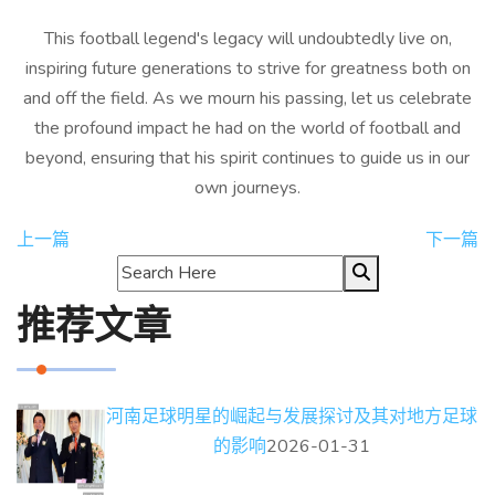
This football legend's legacy will undoubtedly live on,
inspiring future generations to strive for greatness both on
and off the field. As we mourn his passing, let us celebrate
the profound impact he had on the world of football and
beyond, ensuring that his spirit continues to guide us in our
own journeys.
上一篇
下一篇
推荐文章
河南足球明星的崛起与发展探讨及其对地方足球
的影响
2026-01-31